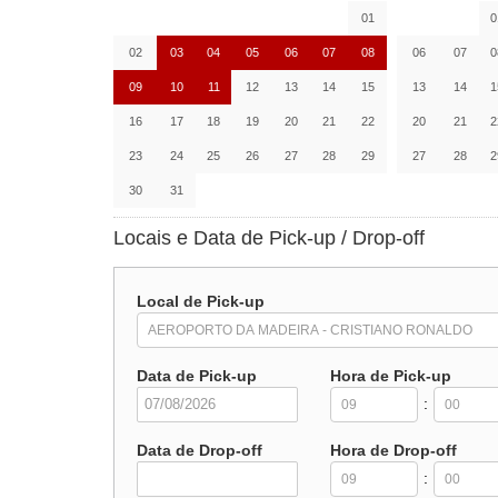
01
0
02
03
04
05
06
07
08
06
07
0
09
10
11
12
13
14
15
13
14
1
16
17
18
19
20
21
22
20
21
2
23
24
25
26
27
28
29
27
28
2
30
31
Locais e Data de Pick-up / Drop-off
Local de Pick-up
Data de Pick-up
Hora de Pick-up
:
Data de Drop-off
Hora de Drop-off
: