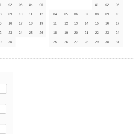
1
02
03
04
05
01
02
03
8
09
10
11
12
04
05
06
07
08
09
10
5
16
17
18
19
11
12
13
14
15
16
17
2
23
24
25
26
18
19
20
21
22
23
24
9
30
25
26
27
28
29
30
31