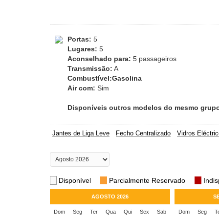
Portas:
5
Lugares:
5
Aconselhado para:
5 passageiros
Transmissão:
A
Combustível:Gasolina
Air com:
Sim
Disponíveis outros modelos do mesmo grup
Jantes de Liga Leve
Fecho Centralizado
Vidros Eléctri
Disponível
Parcialmente Reservado
Indis
AGOSTO 2026
S
Dom
Seg
Ter
Qua
Qui
Sex
Sab
Dom
Seg
T