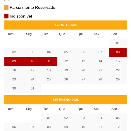
Parcialmente Reservado
Indisponível
AGOSTO 2026
Dom
Seg
Ter
Qua
Qui
Sex
Sab
01
02
03
04
05
06
07
08
09
10
11
12
13
14
15
16
17
18
19
20
21
22
23
24
25
26
27
28
29
30
31
SETEMBRO 2026
Dom
Seg
Ter
Qua
Qui
Sex
Sab
01
02
03
04
05
06
07
08
09
10
11
12