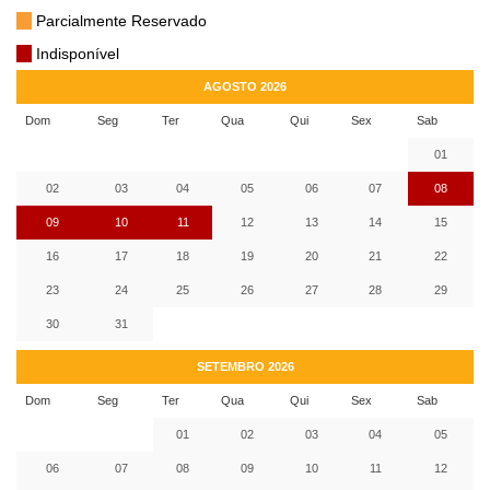
Parcialmente Reservado
Indisponível
AGOSTO 2026
Dom
Seg
Ter
Qua
Qui
Sex
Sab
01
02
03
04
05
06
07
08
09
10
11
12
13
14
15
16
17
18
19
20
21
22
23
24
25
26
27
28
29
30
31
SETEMBRO 2026
Dom
Seg
Ter
Qua
Qui
Sex
Sab
01
02
03
04
05
06
07
08
09
10
11
12