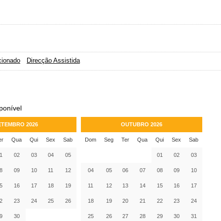
cionado
Direcção Assistida
ponível
ETEMBRO 2026
OUTUBRO 2026
er
Qua
Qui
Sex
Sab
Dom
Seg
Ter
Qua
Qui
Sex
Sab
1
02
03
04
05
01
02
03
8
09
10
11
12
04
05
06
07
08
09
10
5
16
17
18
19
11
12
13
14
15
16
17
2
23
24
25
26
18
19
20
21
22
23
24
9
30
25
26
27
28
29
30
31