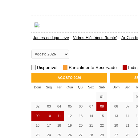
Jantes de Liga Leve
Vidros Eléctricos (frente)
Ar Condi
Disponível
Parcialmente Reservado
Indis
AGOSTO 2026
S
Dom
Seg
Ter
Qua
Qui
Sex
Sab
Dom
Seg
T
01
0
02
03
04
05
06
07
08
06
07
0
09
10
11
12
13
14
15
13
14
1
16
17
18
19
20
21
22
20
21
2
23
24
25
26
27
28
29
27
28
2