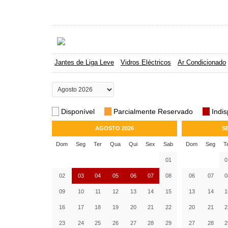
Jantes de Liga Leve
Vidros Eléctricos
Ar Condicionado
Disponível
Parcialmente Reservado
Indis
AGOSTO 2026
S
Dom
Seg
Ter
Qua
Qui
Sex
Sab
Dom
Seg
T
01
0
02
03
04
05
06
07
08
06
07
0
09
10
11
12
13
14
15
13
14
1
16
17
18
19
20
21
22
20
21
2
23
24
25
26
27
28
29
27
28
2