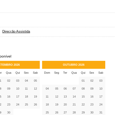
Direcção Assistida
ponível
ETEMBRO 2026
OUTUBRO 2026
er
Qua
Qui
Sex
Sab
Dom
Seg
Ter
Qua
Qui
Sex
Sab
1
02
03
04
05
01
02
03
8
09
10
11
12
04
05
06
07
08
09
10
5
16
17
18
19
11
12
13
14
15
16
17
2
23
24
25
26
18
19
20
21
22
23
24
9
30
25
26
27
28
29
30
31